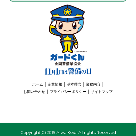
実
績
で
、
安
全
・
信
頼
・
未
来
ホーム
│
企業情報
│
基本理念
│
業務内容
│
を
お問い合わせ
│
プライバシーポリシー
│
サイトマップ
守
り
ま
す
。
Copyright(C) 2019 Aiwa Keibi All rights Reserved
警