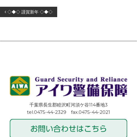
中
警
投
◇◆◇ 謹賀新年 ◇◆◇
心
備
稿
に
会
ナ
展
社
ビ
開
。
ゲ
す
1
ー
る
9
シ
警
9
ョ
備
2
ン
会
年
社
創
業
の
豊
千葉県長生郡睦沢町河須ケ谷114番地3
富
tel.0475-44-2329 fax.0475-44-2021
な
警
備