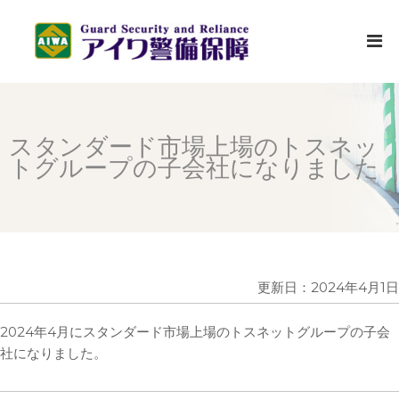
コ
ン
テ
ン
株
株
ツ
式
式
へ
会
会
ス
社
スタンダード市場上場のトスネッ
社
キ
ア
トグループの子会社になりました
ア
ッ
イ
イ
プ
ワ
ワ
警
警
備
備
保
保
更新日：2024年4月1日
障
障
｜
は
千
2024年4月にスタンダード市場上場のトスネットグループの子会
千
葉
社になりました。
葉
県
県
を
の